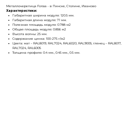
Металлочерепица Forssa - в Пинске, Столине, Иваново
Характеристики:
Габаритная ширина модуля: 120.5 мм.
Габаритная длина модуля: 71 мм.
Полезная площадь модуля: 0.788 м2
Общая площадь модуля: 0.856 м2
Высота волны: 25 мм.
Содержание цинка: 100-275 г/м2
Цвета: мат – RAL8019, RAL7024, RAL6020, RAL9005; глянец – RAL8017,
RAL7024, RAL6005
Толщина профиля: 0.4 мм., 0.45 мм., 0.5 мм.